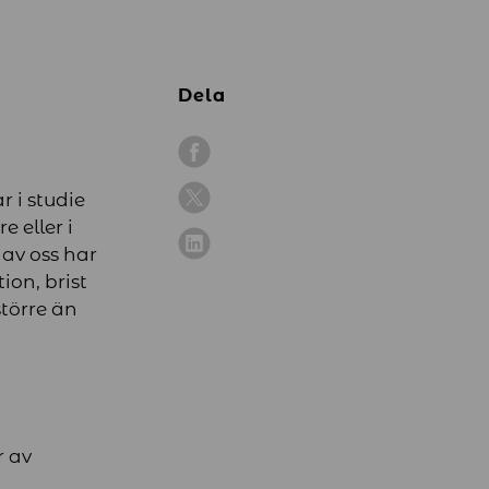
Dela
r i studie
 eller i
 av oss har
ion, brist
större än
r av