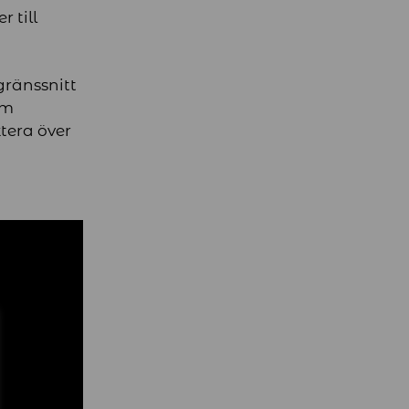
 till
gränssnitt
om
ktera över