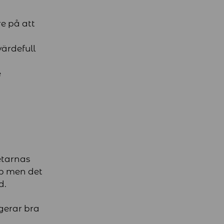
e på att
ärdefull
e
etarnas
p men det
d.
gerar bra