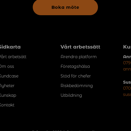
Boka möte
Sidkarta
Vårt arbetssätt
Ku
Vårt arbetsätt
Arendra platform
Ann
079
Om oss
Företagshälsa
ann
Kundcase
Stöd för chefer
Sus
Nyheter
Riskbedömning
070
sus
Kunskap
Utbildning
Kontakt