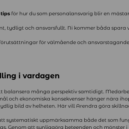
tips
för hur du som personalansvarig blir en mästar
 tydligt och ansvarsfullt. Ni kommer båda spara v
 förutsättningar för välmående och ansvarstagand
ndling i vardagen
att balansera många perspektiv samtidigt. Medarb
ål och ekonomiska konsekvenser hänger nära iho
 tydlig bild av helheten. Här vill Arendra göra skillna
i att systematiskt uppmärksamma både det som fun
as. Genom att synliggöra beteenden och mönster i