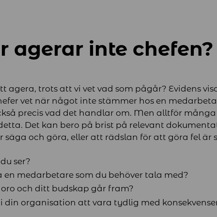
r agerar inte chefen?
att agera, trots att vi vet vad som pågår? Evidens visa
chefer vet när något inte stämmer hos en medarbetare
också precis vad det handlar om. Men alltför många
detta. Det kan bero på brist på relevant dokumentat
säga och göra, eller att rädslan för att göra fel är 
 du ser?
ta en medarbetare som du behöver tala med?
n oro och ditt budskap går fram?
 i din organisation att vara tydlig med konsekvense