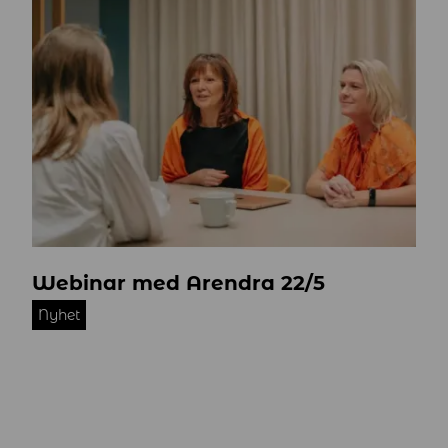
L
Webinar med Arendra 22/5
J
7
Nyhet
A
0
3
6
3