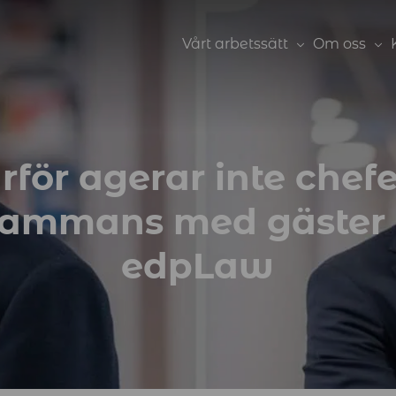
Vårt arbetssätt
Om oss
rför agerar inte chef
lsammans med gäster 
edpLaw