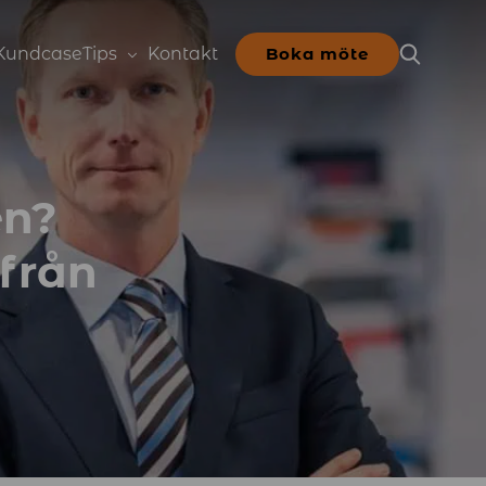
Kundcase
Tips
Kontakt
Boka möte
en?
från