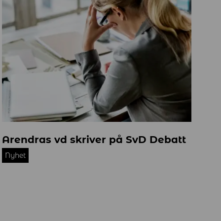
s
Arendras vd skriver på SvD Debatt
t
r
Nyhet
e
s
s
a
d