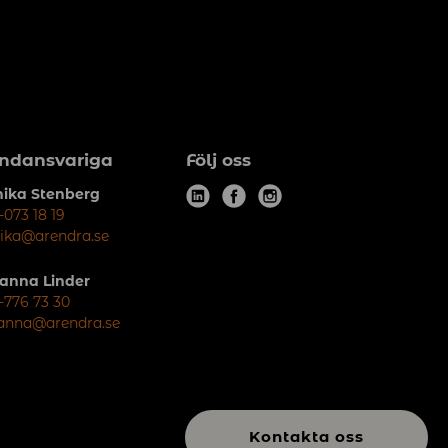
6
7
ndansvariga
Följ oss
ika Stenberg
l
f
i
-073 18 19
i
a
n
ika@arendra.se
n
c
s
anna Linder
k
e
t
-776 73 30
e
b
a
anna@arendra.se
d
o
g
i
o
r
n
k
a
m
Kontakta oss