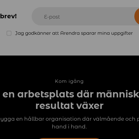
-
2
brev!
E-post
0
4
Jag godkänner att Arendra sparar mina uppgifter
8
x
1
3
2
5
Kom igång
 en arbetsplats där människ
resultat växer
 bygga en hållbar organisation där välmående och 
hand i hand.