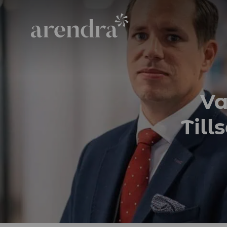
Va
Til