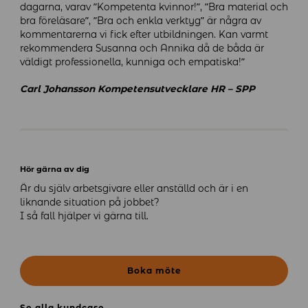
dagarna, varav ”Kompetenta kvinnor!”, ”Bra material och
bra föreläsare”, ”Bra och enkla verktyg” är några av
kommentarerna vi fick efter utbildningen. Kan varmt
rekommendera Susanna och Annika då de båda är
väldigt professionella, kunniga och empatiska!”
Carl Johansson Kompetensutvecklare HR – SPP
Hör gärna av dig
Är du själv arbetsgivare eller anställd och är i en
liknande situation på jobbet?
I så fall hjälper vi gärna till.
Boka möte
Se alla kundcase