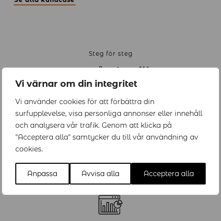
Steg för steg
Hur går det till?
Vi värnar om din integritet
Så skapar vi en hållbar och högpresterande arbetsplats.
Vi använder cookies för att förbättra din
surfupplevelse, visa personliga annonser eller innehåll
och analysera vår trafik. Genom att klicka på
"Acceptera alla" samtycker du till vår användning av
cookies.
Kartlägg nuläget
Vi samlar in data om arbetsmiljö, hälsa och prestation för
Anpassa
Avvisa alla
Acceptera alla
att skapa en tydlig bild av nuläget.