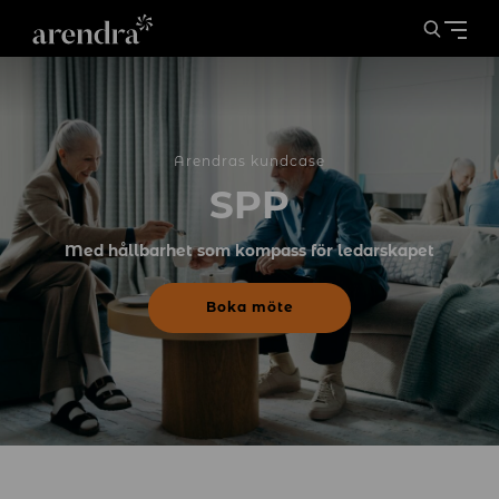
Arendras kundcase
SPP
Med hållbarhet som kompass för ledarskapet
Boka möte