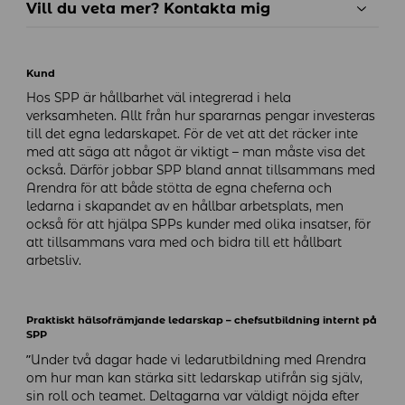
Vill du veta mer? Kontakta mig
Kund
Hos SPP är hållbarhet väl integrerad i hela
verksamheten. Allt från hur spararnas pengar investeras
till det egna ledarskapet. För de vet att det räcker inte
med att säga att något är viktigt – man måste visa det
också. Därför jobbar SPP bland annat tillsammans med
Arendra för att både stötta de egna cheferna och
ledarna i skapandet av en hållbar arbetsplats, men
också för att hjälpa SPPs kunder med olika insatser, för
att tillsammans vara med och bidra till ett hållbart
arbetsliv.
Praktiskt hälsofrämjande ledarskap – chefsutbildning internt på
SPP
”Under två dagar hade vi ledarutbildning med Arendra
om hur man kan stärka sitt ledarskap utifrån sig själv,
sin roll och teamet. Deltagarna var väldigt nöjda efter