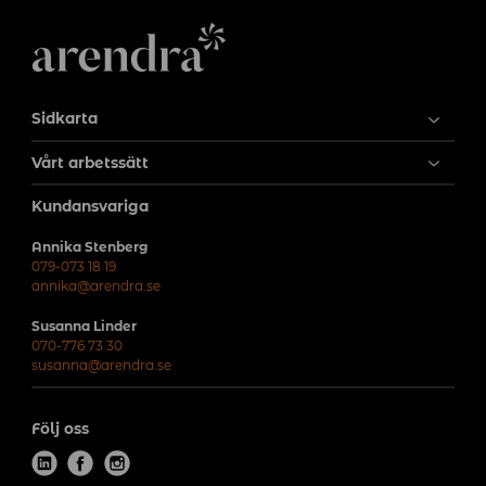
Sidkarta
Vårt arbetssätt
Kundansvariga
Annika Stenberg
079-073 18 19
annika@arendra.se
Susanna Linder
070-776 73 30
susanna@arendra.se
Följ oss
l
f
i