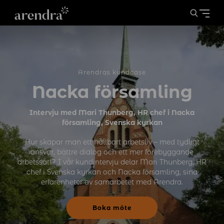
Arendras kundcase
Nacka församling
Intervju med Mari Thunberg, HR chef i Nacka
församling, Svenska kyrkan
Hur skapar man ett hållbart arbetsliv – med tydligt
ansvar, bättre dialog och ett mer förebyggande
arbetssätt? I vår kundintervju delar Mari Thunberg, HR
chef i Svenska kyrkan och Nacka församling, sina
erfarenheter av samarbetet med Arendra.
Boka möte