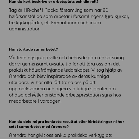
Kan du kort beskriva er arbetsplats och din roll?
Jag är HR-chef i Nacka församling som har 80
helårsanställda som arbetar i församlingens fyra kyrkor,
tre kyrkogårdar, ett krematorium och inom
administration.
Hur startade samarbetet?
Vår ledningsgrupp ville och behövde göra en satsning
där vi gemensamt avsatte tid för att lära oss om det
praktiskt hälsofrämjande ledarskapet. Vi tog hjälp av
Arendra och blev inspirerade av deras kunniga
utbildare. Vi har alla fått träna oss på att
uppmärksamma och agera vid tidiga signaler om
ohälsa och/eller bristande arbetsprestation syns hos
medarbetare i vardagen.
Kan du dela några konkreta resultat eller förbättringar ni har
sett i samarbetet med Arendra?
Arendra har givit oss enkla praktiska verktyg att