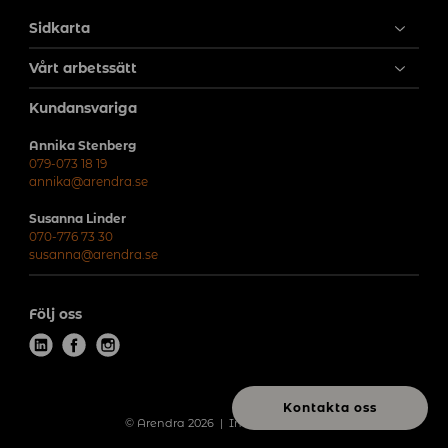
Sidkarta
Vårt arbetssätt
Kundansvariga
Annika Stenberg
079-073 18 19
annika@arendra.se
Susanna Linder
070-776 73 30
susanna@arendra.se
Följ oss
l
f
i
i
a
n
n
c
s
Kontakta oss
k
e
t
© Arendra 2026
Integritetspolicy
e
b
a