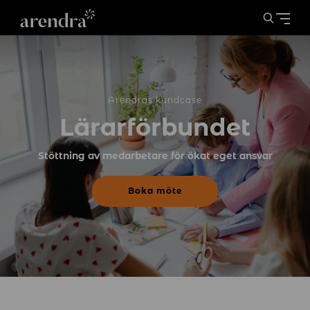
Arendras kundcase
Lärarförbundet
Stöttning av medarbetare för ökat eget ansvar
Boka möte